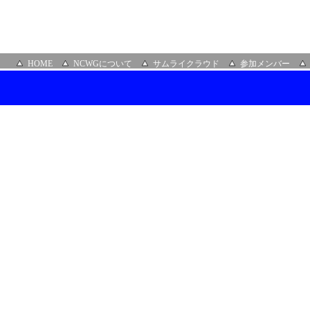
HOME
NCWGについて
サムライクラウド
参加メンバー