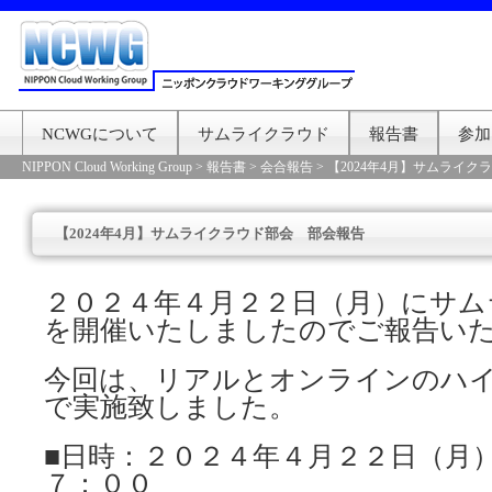
NCWGについて
サムライクラウド
報告書
参加
NIPPON Cloud Working Group
>
報告書
>
会合報告
>
【2024年4月】サムライ
【2024年4月】サムライクラウド部会 部会報告
２０２４年４月２２日（月）にサム
を開催いたしましたのでご報告い
今回は、リアルとオンラインのハ
で実施致しました。
■日時：２０２４年４月２２日（月
７：００