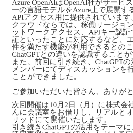
Azure OpenAIはOpenAI社がサービ
一の言語モデルをAzure上で展開
APIアクセス用に提供されています
クラウドならでは、稼働リージョ
ットワークアクセス、APIキー認証で
証といったことに対応するなど、
件を満たす機能が利用できるとの
ChatGPTとの違いを認識すること
また、前回に引き続き、ChatGPT
メンバーにてディスカッションを
ことができました。
ご参加いただいた皆さん、ありが
次回開催は10月2日（月）に株式会
んに会議室をお借りし、リアルと
リッドにて開催いたします。
引き続きChatGPTの活用をテーマに、