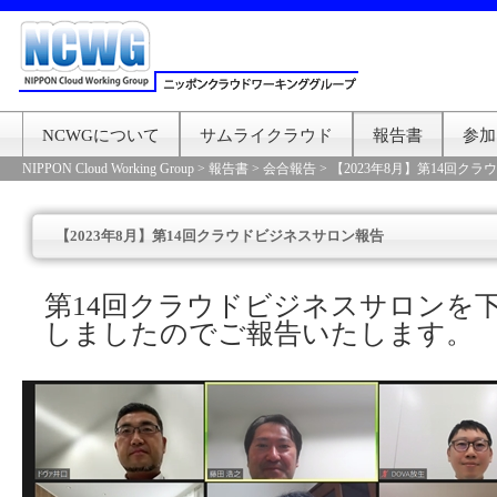
NCWGについて
サムライクラウド
報告書
参加
NIPPON Cloud Working Group
>
報告書
>
会合報告
>
【2023年8月】第14回ク
【2023年8月】第14回クラウドビジネスサロン報告
第14回クラウドビジネスサロンを
しましたのでご報告いたします。