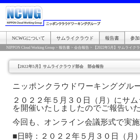
NCWGについて
サムライクラウド
報告書
参加
NIPPON Cloud Working Group
>
報告書
>
会合報告
>
【2022年5月】サムライ
【2022年5月】サムライクラウド部会 部会報告
ニッポンクラウドワーキンググル
２０２２年５月３０日（月）にサム
を開催いたしましたのでご報告い
今回も、オンライン会議形式で実施
■日時：２０２２年５月３０日（月