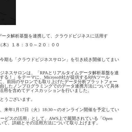
ムデータ解析基盤を連携して、クラウドビジネスに活用す
（木）１８：３０～２０：００
今期も「クラウドビジネスサロン」を引き続き開催してまい
ビジネスサロンは、「RPAとリアルタイムデータ解析基盤を連
！」をテーマに、Microsoft社が提供するRPAツール
ktop」を例に、前回のサロンでも取り上げたデータ分析プラットフォー
 APIを経由したノンプログラミングでのデータ連携方法について具体
の活用を含めてディスカッションを行いました。
とうございます。
来年1月17日（火）18:30～のオンライン開催を予定してい
archサービスの活用」として、AWS上で展開されている「Open
について、詳細とその活用方法について取り上げます。