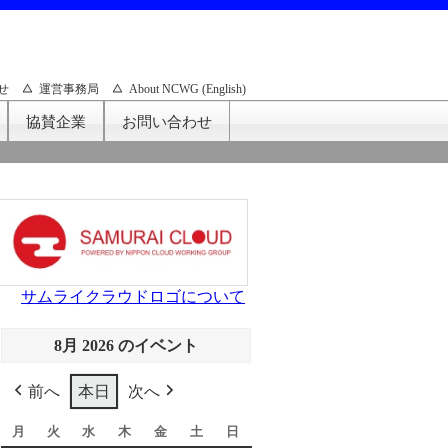
せ
運営事務局
About NCWG (English)
協賛企業
お問い合わせ
サムライクラウドロゴについて
8月 2026 のイベント
前へ
本日
次へ
月
月
火
火
水
水
木
木
金
金
土
土
日
日