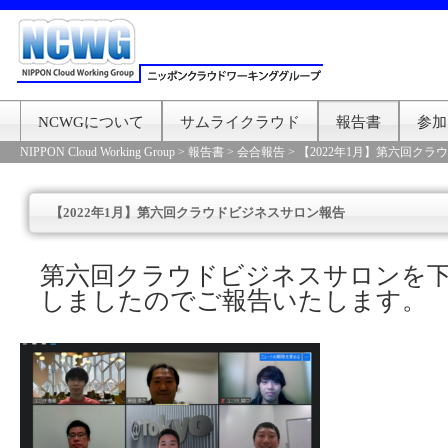
NCWGについて
サムライクラウド
報告書
参加
NIPPON Cloud Working Group
>
報告書
>
会合報告
>
【2022年1月】第六回ク
【2022年1月】第六回クラウドビジネスサロン報告
第六回クラウドビジネスサロンを
しましたのでご報告いたします。