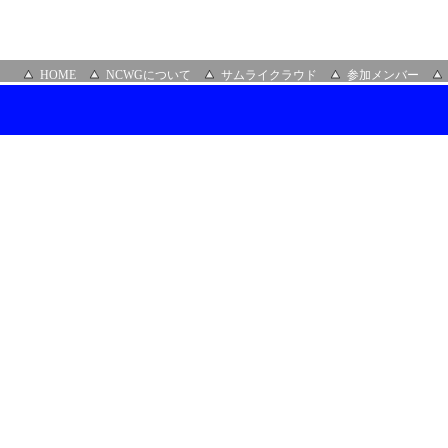
HOME
NCWGについて
サムライクラウド
参加メンバー