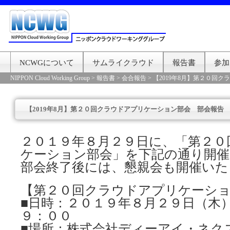
NCWGについて
サムライクラウド
報告書
参加
NIPPON Cloud Working Group
>
報告書
>
会合報告
>
【2019年8月】第２０回
【2019年8月】第２０回クラウドアプリケーション部会 部会報告
２０１９年８月２９日に、「第２０
ケーション部会」を下記の通り開
部会終了後には、懇親会も開催いた
【第２０回クラウドアプリケーシ
■日時：２０１９年８月２９日（木
９：００
■場所：株式会社ディーアイ・ネク