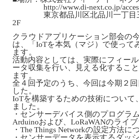
http://www.di-next.co.jp/access
東京都品川区北品川一丁目三番
2F
クラウドアプリケーション部会の
は、「IoTを本気（マジ）で使っ
ます。
活動内容としては、実際にフィー
ータ収集を行い、見える化するこ
ます。
全４回予定のうち、今回は今期２回
した。
IoTを構築するための技術につい
ました。
・センサーデバイス側のプログラ
Arduinoおよび、LoRaWANのラ
・The Things Networkの設定方法
・センサーデータを表示するダッシュボ