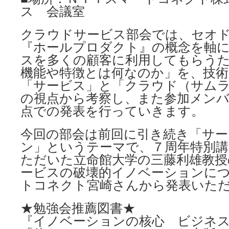
ス 会議室
クラウドサービス部会では、セオ
『ホールプロダクト』の概念を軸
スを多くの顧客に利用してもらうた
機能や特徴とは何なのか」を、技術
「サービス」と「クラウド（サム
の視点から考察し、また参加メン
点での発表を行っていきます。
今回の部会は前回に引き続き「サ
ン」というテーマで、７周年特別講
ただいた立命館大学の三藤利雄教授
ービスの破壊的イノベーションに
トコネクト宮崎さんから発表いた
★勉強会推薦図書★
『イノベーションの核心 ビジネ