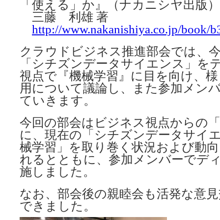
「使える」か』（ナカニシヤ出版）
三藤 利雄 著
http://www.nakanishiya.co.jp/book/
クラウドビジネス推進部会では、
「シチズンデータサイエンス」を
視点で『機械学習』に目を向け、様
用について議論し、また参加メン
ていきます。
今回の部会はビジネス視点からの「
に、現在の「シチズンデータサイ
械学習」を取り巻く状況および動向
れるとともに、参加メンバーでデ
施しました。
なお、部会後の親睦会も活発な意見
できました。