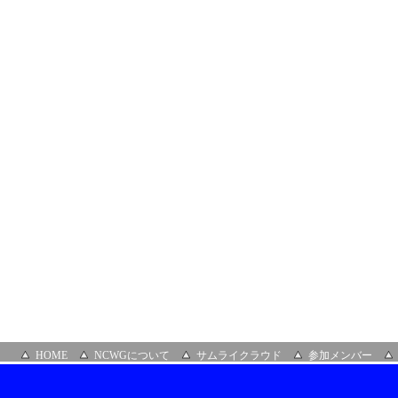
HOME
NCWGについて
サムライクラウド
参加メンバー