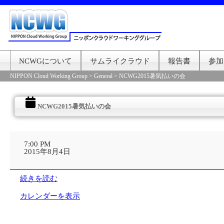
NCWGについて
サムライクラウド
報告書
参加
NIPPON Cloud Working Group
>
General
>
NCWG2015暑気払いの会
NCWG2015暑気払いの会
NCWG2015
暑
7:00 PM
気
2015年8月4日
払
い
の
続きを読む
会
カレンダーを表示