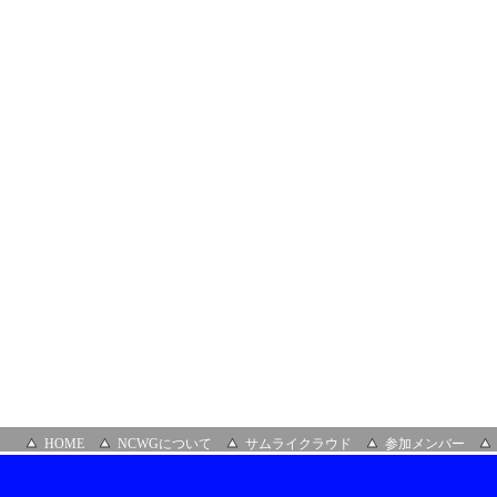
HOME
NCWGについて
サムライクラウド
参加メンバー