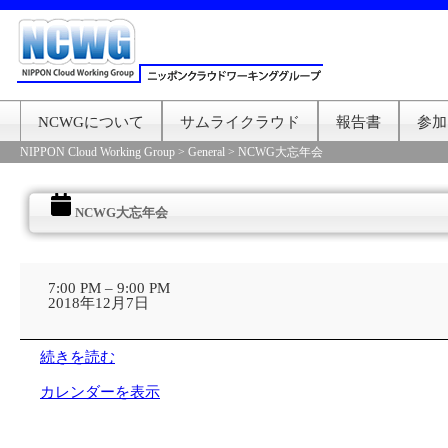
NCWGについて
サムライクラウド
報告書
参加
NIPPON Cloud Working Group
>
General
>
NCWG大忘年会
NCWG大忘年会
NCWG
大
7:00 PM
–
9:00 PM
忘
2018年12月7日
年
会
続きを読む
カレンダーを表示