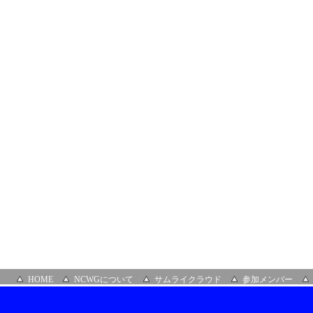
HOME
NCWGについて
サムライクラウド
参加メンバー