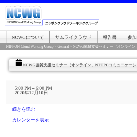
NCWGについて
サムライクラウド
報告書
参加
NIPPON Cloud Working Group
>
General
>
NCWG協賛支援セミナー（オンライン
NCWG協賛支援セミナー（オンライン、NTTPCコミュニケー
NCWG
協
5:00 PM
–
6:00 PM
賛
2020年12月10日
支
援
セ
続きを読む
ミ
ナ
カレンダーを表示
ー
（オ
ン
ラ