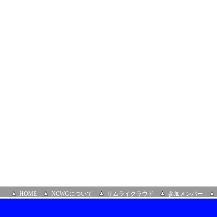
イ
ン、
NTTPC
コ
ミ
ュ
ニ
ケ
ー
シ
ョ
ン
ズ
主
催）
HOME
NCWGについて
サムライクラウド
参加メンバー