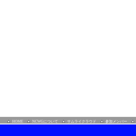
HOME
NCWGについて
サムライクラウド
参加メンバー