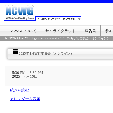
NCWGについて
サムライクラウド
報告書
参加
NIPPON Cloud Working Group
>
General
>
2025年4月実行委員会（オンライン）
2025年4月実行委員会（オンライン）
2025
年
5:30 PM
–
6:30 PM
4
2025年4月16日
月
実
行
続きを読む
委
員
カレンダーを表示
会
（オ
ン
ラ