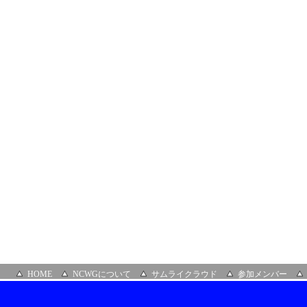
イ
ン）
HOME
NCWGについて
サムライクラウド
参加メンバー