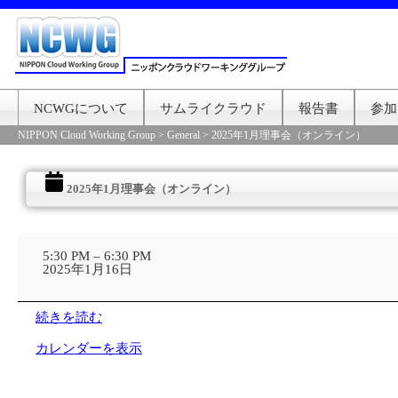
NCWGについて
サムライクラウド
報告書
参加
NIPPON Cloud Working Group
>
General
>
2025年1月理事会（オンライン）
2025年1月理事会（オンライン）
2025
年
5:30 PM
–
6:30 PM
1
2025年1月16日
月
理
事
続きを読む
会
（オ
カレンダーを表示
ン
ラ
イ
ン）