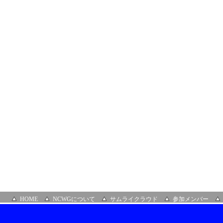
HOME
NCWGについて
サムライクラウド
参加メンバー