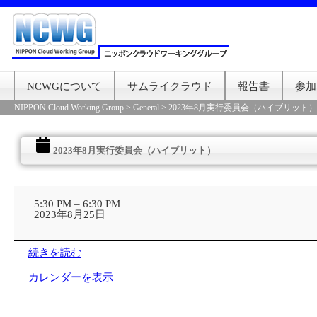
NCWGについて
サムライクラウド
報告書
参加
NIPPON Cloud Working Group
>
General
>
2023年8月実行委員会（ハイブリット）
2023年8月実行委員会（ハイブリット）
2023
年
5:30 PM
–
6:30 PM
8
2023年8月25日
月
実
行
続きを読む
委
員
カレンダーを表示
会
（ハ
イ
ブ