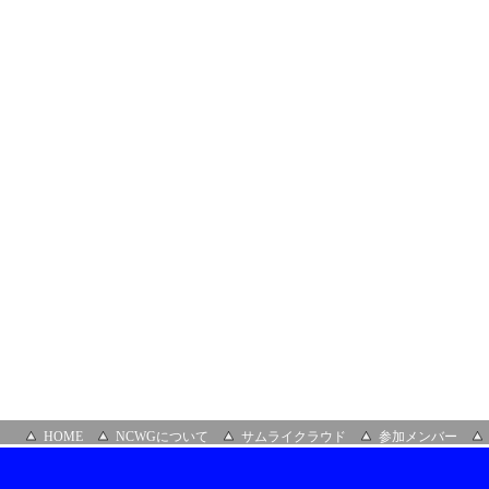
リ
ッ
ト）
HOME
NCWGについて
サムライクラウド
参加メンバー