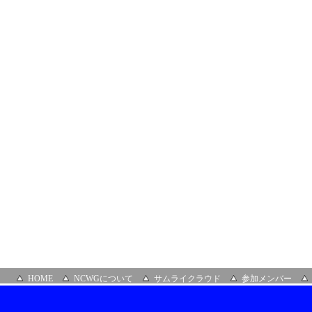
HOME
NCWGについて
サムライクラウド
参加メンバー