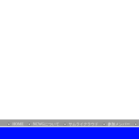
リ
ッ
ト）
HOME
NCWGについて
サムライクラウド
参加メンバー