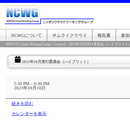
NCWGについて
サムライクラウド
報告書
参加
NIPPON Cloud Working Group
>
General
>
2023年10月実行委員会（ハイブリット
2023年10月実行委員会（ハイブリット）
2023
年
5:30 PM
–
6:30 PM
10
2023年10月10日
月
実
行
続きを読む
委
員
カレンダーを表示
会
（ハ
イ
ブ