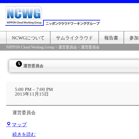
NCWGについて
サムライクラウド
報告書
参加
NIPPON Cloud Working Group
>
運営委員会
>
運営委員会
運営委員会
運
営
5:00 PM
–
7:00 PM
委
2013年11月15日
員
会
運営委員会
株
マップ
式
会
続きを読む
社