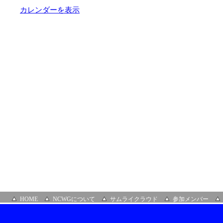
オ
カレンダーを表示
レ
ガ
HOME
NCWGについて
サムライクラウド
参加メンバー