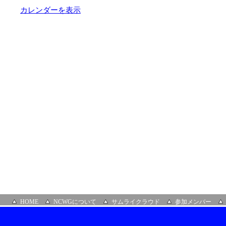
オ
カレンダーを表示
レ
ガ
HOME
NCWGについて
サムライクラウド
参加メンバー