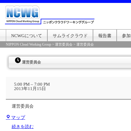
NCWGについて
サムライクラウド
報告書
参加
NIPPON Cloud Working Group
>
運営委員会
>
運営委員会
運営委員会
運
営
5:00 PM
–
7:00 PM
委
2013年11月15日
員
会
運営委員会
株
マップ
式
会
続きを読む
社