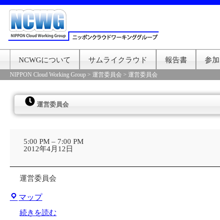
NCWGについて
サムライクラウド
報告書
参加
NIPPON Cloud Working Group
>
運営委員会
>
運営委員会
運営委員会
運
営
5:00 PM
–
7:00 PM
委
2012年4月12日
員
会
運営委員会
株
マップ
式
会
続きを読む
社