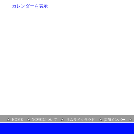
オ
カレンダーを表示
レ
ガ
HOME
NCWGについて
サムライクラウド
参加メンバー