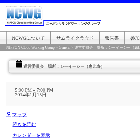
NCWGについて
サムライクラウド
報告書
参加
NIPPON Cloud Working Group
>
General
>
運営委員会 場所：シーイーシー（恵
運営委員会 場所：シーイーシー（恵比寿）
運
営
5:00 PM
–
7:00 PM
委
2014年1月15日
員
会
場
株
所：
マップ
式
シ
会
ー
続きを読む
社
イ
オ
ー
カレンダーを表示
レ
シ