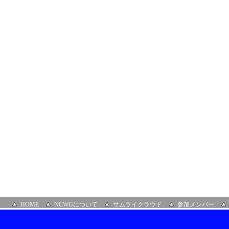
ガ
ー
（恵
比
寿）
HOME
NCWGについて
サムライクラウド
参加メンバー