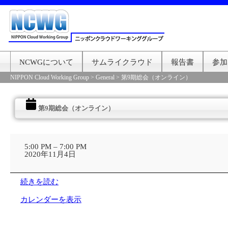
NCWGについて
サムライクラウド
報告書
参加
NIPPON Cloud Working Group
>
General
>
第9期総会（オンライン）
第9期総会（オンライン）
第
9
5:00 PM
–
7:00 PM
期
2020年11月4日
総
会
（オ
続きを読む
ン
ラ
カレンダーを表示
イ
ン）