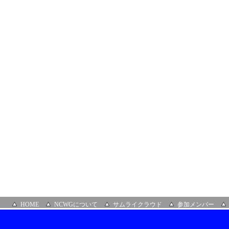
HOME
NCWGについて
サムライクラウド
参加メンバー