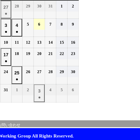
曜
曜
曜
曜
曜
曜
曜
2026
2026
2026
2026
2026
2026
28
29
30
31
1
2
2026
27
日
日
日
日
日
日
日
年
年
年
年
年
年
●
年
7
7
7
7
8
8
(1
7
2026
2026
2026
2026
2026
5
6
7
8
9
月
月
月
月
月
月
2026
2026
3
4
件
月
年
年
年
年
年
28
29
30
31
1
2
●
●
年
年
の
27
8
8
8
8
8
日
日
日
日
日
日
(1
(1
8
8
イ
2026
2026
2026
2026
2026
2026
2026
10
11
12
13
14
15
16
日
月
月
月
月
月
件
件
月
月
年
年
年
年
年
年
年
ベ
5
6
7
8
9
の
の
2026
2026
2026
2026
2026
2026
3
18
4
19
20
21
22
23
2026
17
8
8
8
8
8
8
8
日
日
日
日
日
ン
イ
イ
年
年
年
年
年
年
●
日
月
日
月
月
月
月
月
月
年
ト)
8
8
8
8
8
8
ベ
ベ
10
11
12
13
14
15
16
(1
8
2026
2026
2026
2026
2026
2026
24
26
27
28
29
30
月
月
月
月
月
月
2026
25
日
日
日
日
日
日
日
ン
ン
件
月
年
年
年
年
年
年
18
19
20
21
22
23
●
年
ト)
ト)
の
17
8
8
8
8
8
8
日
日
日
日
日
日
(1
8
イ
2026
2026
2026
2026
2026
2026
31
1
2
4
5
6
月
日
月
月
月
月
月
2026
3
件
月
年
年
年
年
年
年
ベ
24
26
27
28
29
30
●
年
の
25
8
9
9
9
9
9
日
日
日
日
日
日
ン
(1
9
イ
月
月
日
月
月
月
月
ト)
件
月
ベ
31
1
2
4
5
6
の
3
日
日
日
日
日
日
ン
お問い合わせ
イ
日
ト)
ベ
orking Group All Rights Reserved.
ン