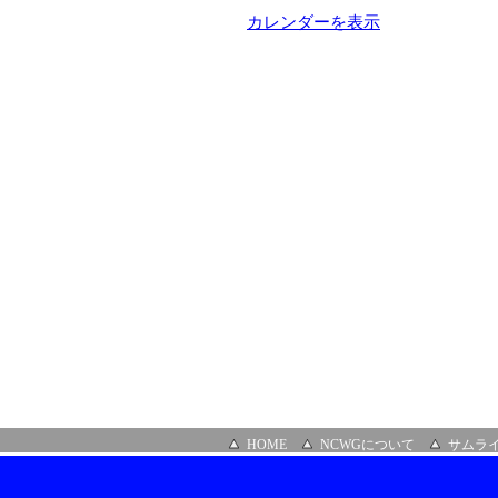
ビ
カレンダーを表示
ル
デ
ィ
ン
グ
貸
会
議
室
HOME
NCWGについて
サムラ