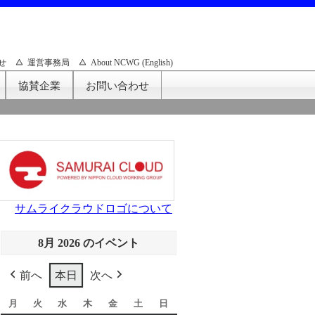
せ
運営事務局
About NCWG (English)
協賛企業
お問い合わせ
サムライクラウドロゴについて
8月 2026 のイベント
前へ
本日
次へ
月
月
火
火
水
水
木
木
金
金
土
土
日
日