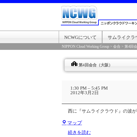
NCWGについて
サムライクラ
NIPPON Cloud Working Group
>
会合
>
第4回
第4回会合（大阪）
第
4
1:30 PM
–
5:45 PM
回
2012年3月2日
会
合
（大
西に『サムライクラウド』の波が
阪）
第
マップ
二
吉
続きを読む
本