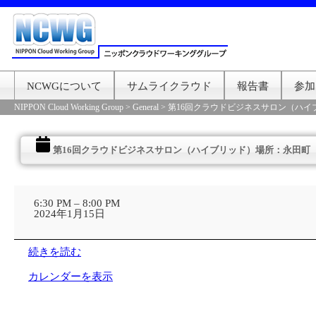
NCWGについて
サムライクラウド
報告書
参加
NIPPON Cloud Working Group
>
General
>
第16回クラウドビジネスサロン（ハイ
第16回クラウドビジネスサロン（ハイブリッド）場所：永田町（Ful
第
16
6:30 PM
–
8:00 PM
回
2024年1月15日
ク
ラ
ウ
続きを読む
ド
ビ
カレンダーを表示
ジ
ネ
ス
サ