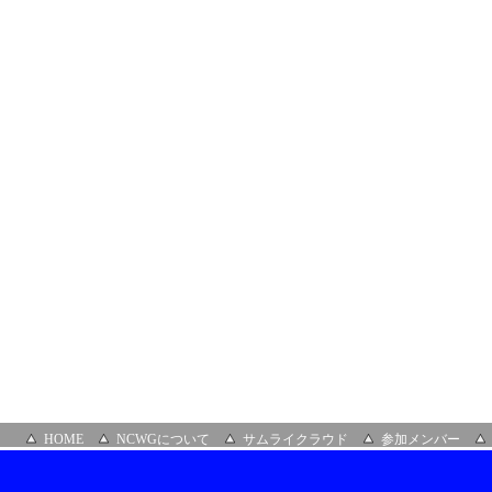
ロ
ン
（ハ
イ
ブ
リ
ッ
ド）
場
所：
永
田
町
（Full
House）
HOME
NCWGについて
サムライクラウド
参加メンバー