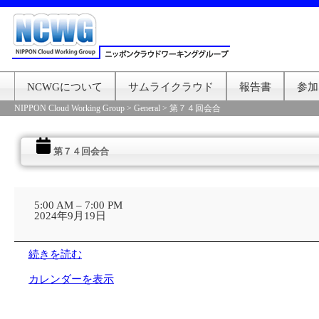
NCWGについて
サムライクラウド
報告書
参加
NIPPON Cloud Working Group
>
General
>
第７４回会合
第７４回会合
第
７
5:00 AM
–
7:00 PM
４
2024年9月19日
回
会
合
続きを読む
カレンダーを表示