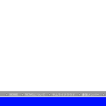
HOME
NCWGについて
サムライクラウド
参加メンバー