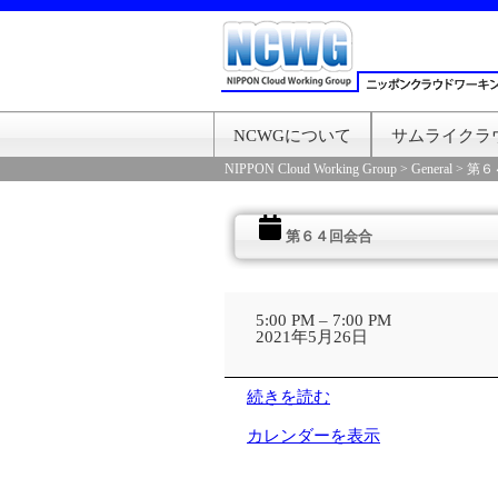
NCWGについて
サムライクラ
NIPPON Cloud Working Group
>
General
>
第６
第６４回会合
第
６
5:00 PM
–
7:00 PM
４
2021年5月26日
回
会
合
続きを読む
カレンダーを表示