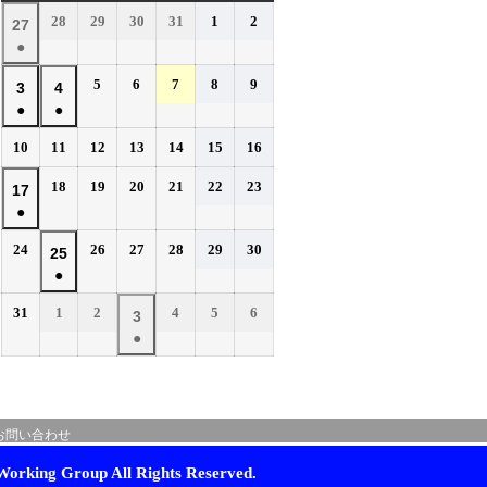
曜
曜
曜
曜
曜
曜
曜
2026
2026
2026
2026
2026
2026
28
29
30
31
1
2
2026
27
日
日
日
日
日
日
日
年
年
年
年
年
年
●
年
7
7
7
7
8
8
(1
7
2026
2026
2026
2026
2026
5
6
7
8
9
月
月
月
月
月
月
2026
2026
3
4
件
月
年
年
年
年
年
28
29
30
31
1
2
●
●
年
年
の
27
8
8
8
8
8
日
日
日
日
日
日
(1
(1
8
8
イ
2026
2026
2026
2026
2026
2026
2026
10
11
12
13
14
15
16
日
月
月
月
月
月
件
件
月
月
年
年
年
年
年
年
年
ベ
5
6
7
8
9
の
の
2026
2026
2026
2026
2026
2026
3
18
4
19
20
21
22
23
2026
17
8
8
8
8
8
8
8
日
日
日
日
日
ン
イ
イ
年
年
年
年
年
年
●
日
月
日
月
月
月
月
月
月
年
ト)
8
8
8
8
8
8
ベ
ベ
10
11
12
13
14
15
16
(1
8
2026
2026
2026
2026
2026
2026
24
26
27
28
29
30
月
月
月
月
月
月
2026
25
日
日
日
日
日
日
日
ン
ン
件
月
年
年
年
年
年
年
18
19
20
21
22
23
●
年
ト)
ト)
の
17
8
8
8
8
8
8
日
日
日
日
日
日
(1
8
イ
2026
2026
2026
2026
2026
2026
31
1
2
4
5
6
月
日
月
月
月
月
月
2026
3
件
月
年
年
年
年
年
年
ベ
24
26
27
28
29
30
●
年
の
25
8
9
9
9
9
9
日
日
日
日
日
日
ン
(1
9
イ
月
月
日
月
月
月
月
ト)
件
月
ベ
31
1
2
4
5
6
の
3
日
日
日
日
日
日
ン
お問い合わせ
イ
日
ト)
ベ
orking Group All Rights Reserved.
ン