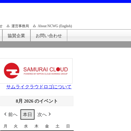
せ
運営事務局
About NCWG (English)
協賛企業
お問い合わせ
サムライクラウドロゴについて
8月 2026 のイベント
前へ
本日
次へ
月
月
火
火
水
水
木
木
金
金
土
土
日
日