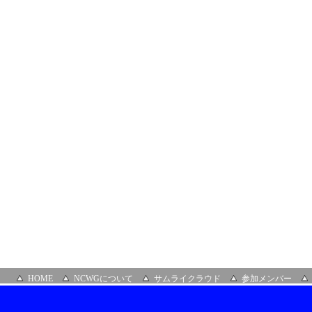
阪
開
催）
場
所：
GMO
ク
ラ
ウ
ド
大
阪
支
社
HOME
NCWGについて
サムライクラウド
参加メンバー