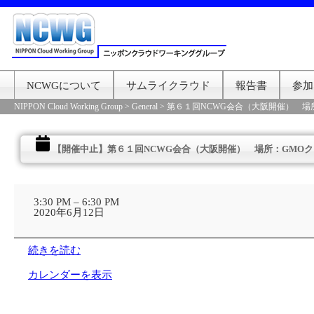
NCWGについて
サムライクラウド
報告書
参加
NIPPON Cloud Working Group
>
General
>
第６１回NCWG会合（大阪開催） 場
【開催中止】第６１回NCWG会合（大阪開催） 場所：GMOク
【開
催
3:30 PM
–
6:30 PM
中
2020年6月12日
止】
第
６
続きを読む
１
回
カレンダーを表示
NCWG
会
合
（大