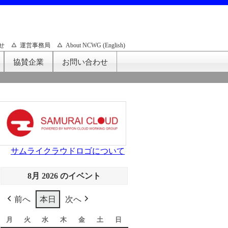
せ
運営事務局
About NCWG (English)
協賛企業
お問い合わせ
サムライクラウドロゴについて
8月 2026 のイベント
前へ
本日
次へ
月
月
火
火
水
水
木
木
金
金
土
土
日
日