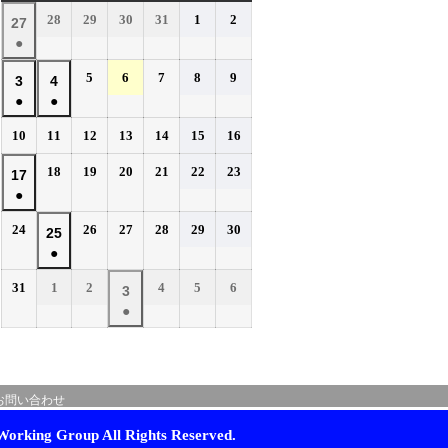
曜
曜
曜
曜
曜
曜
曜
2026
2026
2026
2026
2026
2026
28
29
30
31
1
2
2026
27
日
日
日
日
日
日
日
年
年
年
年
年
年
●
年
7
7
7
7
8
8
(1
7
2026
2026
2026
2026
2026
5
6
7
8
9
月
月
月
月
月
月
2026
2026
3
4
件
月
年
年
年
年
年
28
29
30
31
1
2
●
●
年
年
の
27
8
8
8
8
8
日
日
日
日
日
日
(1
(1
8
8
イ
2026
2026
2026
2026
2026
2026
2026
10
11
12
13
14
15
16
日
月
月
月
月
月
件
件
月
月
年
年
年
年
年
年
年
ベ
5
6
7
8
9
の
の
2026
2026
2026
2026
2026
2026
3
18
4
19
20
21
22
23
2026
17
8
8
8
8
8
8
8
日
日
日
日
日
ン
イ
イ
年
年
年
年
年
年
●
日
月
日
月
月
月
月
月
月
年
ト)
8
8
8
8
8
8
ベ
ベ
10
11
12
13
14
15
16
(1
8
2026
2026
2026
2026
2026
2026
24
26
27
28
29
30
月
月
月
月
月
月
2026
25
日
日
日
日
日
日
日
ン
ン
件
月
年
年
年
年
年
年
18
19
20
21
22
23
●
年
ト)
ト)
の
17
8
8
8
8
8
8
日
日
日
日
日
日
(1
8
イ
2026
2026
2026
2026
2026
2026
31
1
2
4
5
6
月
日
月
月
月
月
月
2026
3
件
月
年
年
年
年
年
年
ベ
24
26
27
28
29
30
●
年
の
25
8
9
9
9
9
9
日
日
日
日
日
日
ン
(1
9
イ
月
月
日
月
月
月
月
ト)
件
月
ベ
31
1
2
4
5
6
の
3
日
日
日
日
日
日
ン
お問い合わせ
イ
日
ト)
ベ
orking Group All Rights Reserved.
ン