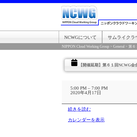
NCWGについて
サムライクラ
NIPPON Cloud Working Group
>
General
>
第６
【開催延期】第６１回NCWG会
【開
催
5:00 PM
–
7:00 PM
延
2020年4月17日
期】
第
６
続きを読む
１
回
カレンダーを表示
NCWG
会
合
場