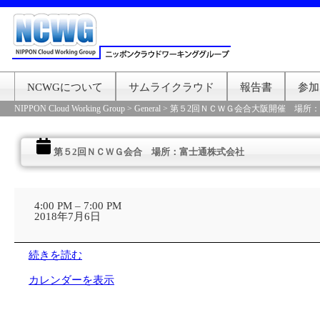
NCWGについて
サムライクラウド
報告書
参加
NIPPON Cloud Working Group
>
General
>
第５2回ＮＣＷＧ会合大阪開催 場所：
第５2回ＮＣＷＧ会合 場所：富士通株式会社
第
５
4:00 PM
–
7:00 PM
2
2018年7月6日
回
Ｎ
Ｃ
続きを読む
Ｗ
Ｇ
カレンダーを表示
会
合
場
所：