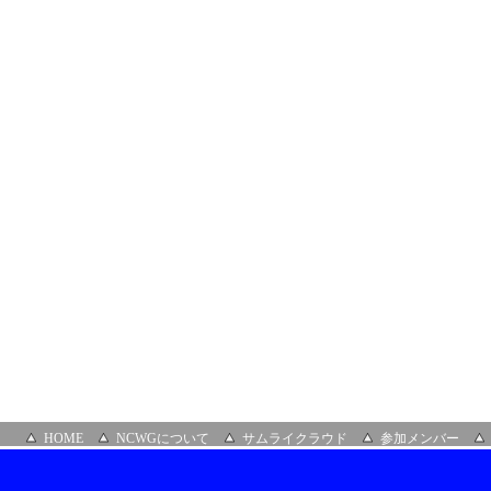
富
士
通
株
式
会
社
HOME
NCWGについて
サムライクラウド
参加メンバー