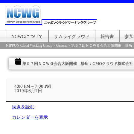
NCWGについて
サムライクラウド
報告書
参加
NIPPON Cloud Working Group
>
General
>
第５７回ＮＣＷＧ会合大阪開催 場所
第５７回ＮＣＷＧ会合大阪開催 場所：GMOクラウド株式会社
第
５
4:00 PM
–
7:00 PM
７
2019年6月7日
回
Ｎ
Ｃ
続きを読む
Ｗ
Ｇ
カレンダーを表示
会
合
大
阪