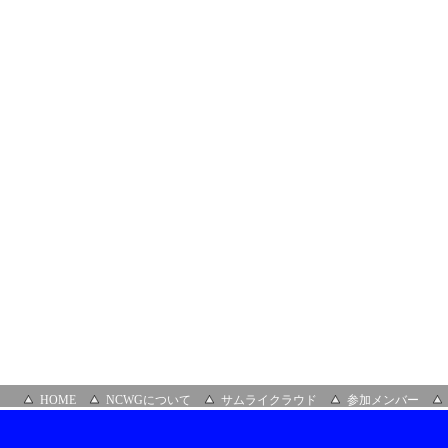
開
催
場
所：
GMO
ク
ラ
ウ
ド
株
式
会
社
HOME
NCWGについて
サムライクラウド
参加メンバー