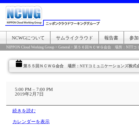
NCWGについて
サムライクラウド
報告書
参加
NIPPON Cloud Working Group
>
General
>
第５６回ＮＣＷＧ会合 場所：NTTコ
第５５回ＮＣＷＧ会合 場所：NTTコミュニケーションズ株式
第
５
5:00 PM
–
7:00 PM
５
2019年2月7日
回
Ｎ
Ｃ
続きを読む
Ｗ
Ｇ
カレンダーを表示
会
合
場
所：