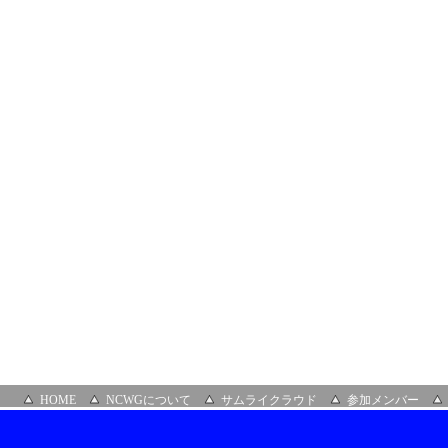
NTT
コ
ミ
ュ
ニ
ケ
ー
シ
ョ
ン
ズ
株
式
会
社
HOME
NCWGについて
サムライクラウド
参加メンバー