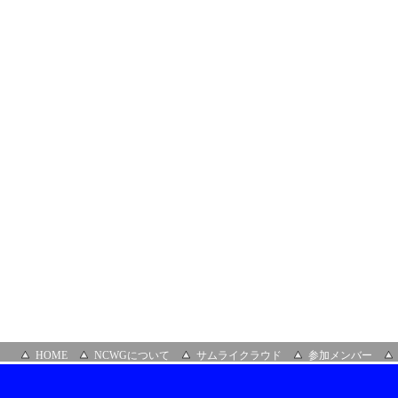
NTT
コ
ミ
ュ
ニ
ケ
ー
シ
ョ
ン
ズ
株
式
会
社
HOME
NCWGについて
サムライクラウド
参加メンバー