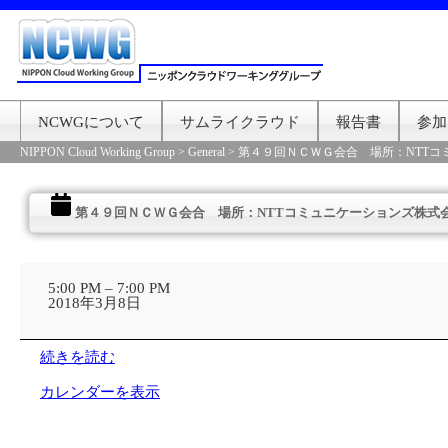
NCWGについて
サムライクラウド
報告書
参加
NIPPON Cloud Working Group
>
General
>
第４９回ＮＣＷＧ会合 場所：NTTコ
第４９回ＮＣＷＧ会合 場所：NTTコミュニケーションズ株式
第
４
5:00 PM
–
7:00 PM
９
2018年3月8日
回
Ｎ
Ｃ
続きを読む
Ｗ
Ｇ
カレンダーを表示
会
合
場
所：