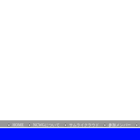
GMO
ク
ラ
ウ
ド
株
式
会
社
HOME
NCWGについて
サムライクラウド
参加メンバー