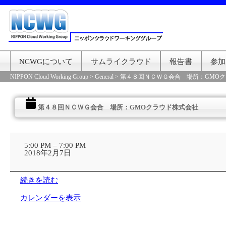
NCWGについて
サムライクラウド
報告書
参加
NIPPON Cloud Working Group
>
General
>
第４８回ＮＣＷＧ会合 場所：GMO
第４８回ＮＣＷＧ会合 場所：GMOクラウド株式会社
第
４
5:00 PM
–
7:00 PM
８
2018年2月7日
回
Ｎ
Ｃ
続きを読む
Ｗ
Ｇ
カレンダーを表示
会
合
場
所：