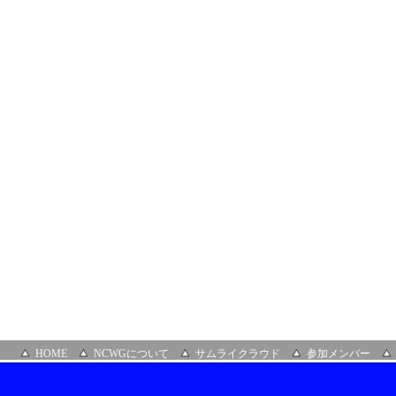
ス
タ
ー
テ
ィ
ア
株
式
会
社
HOME
NCWGについて
サムライクラウド
参加メンバー