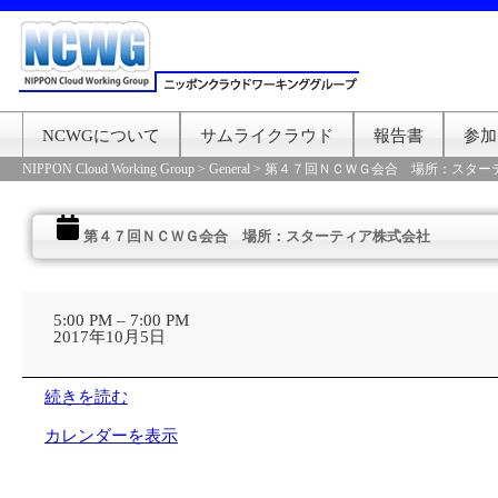
NCWGについて
サムライクラウド
報告書
参加
NIPPON Cloud Working Group
>
General
>
第４７回ＮＣＷＧ会合 場所：スター
第４７回ＮＣＷＧ会合 場所：スターティア株式会社
第
４
5:00 PM
–
7:00 PM
７
2017年10月5日
回
Ｎ
Ｃ
続きを読む
Ｗ
Ｇ
カレンダーを表示
会
合
場
所：