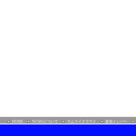
サ
ロ
ン
場
所：
オ
ン
ラ
イ
ン
HOME
NCWGについて
サムライクラウド
参加メンバー