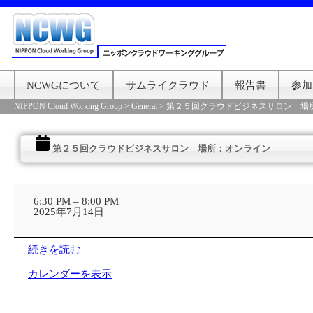
NCWGについて
サムライクラウド
報告書
参加
NIPPON Cloud Working Group
>
General
>
第２５回クラウドビジネスサロン 場
第２５回クラウドビジネスサロン 場所：オンライン
第
２
6:30 PM
–
8:00 PM
５
2025年7月14日
回
ク
ラ
続きを読む
ウ
ド
カレンダーを表示
ビ
ジ
ネ
ス