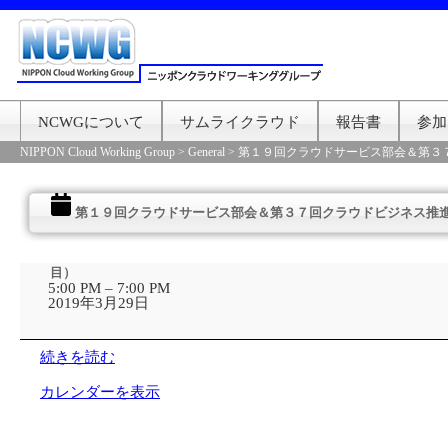
NCWGについて
サムライクラウド
報告書
参加
NIPPON Cloud Working Group
>
General
>
第１９回クラウドサービス部会＆第３
第１９回クラウドサービス部会＆第３７回クラウドビジネス推
第
目）
１
5:00 PM
–
7:00 PM
９
2019年3月29日
回
ク
ラ
続きを読む
ウ
ド
カレンダーを表示
サ
ー
ビ
ス