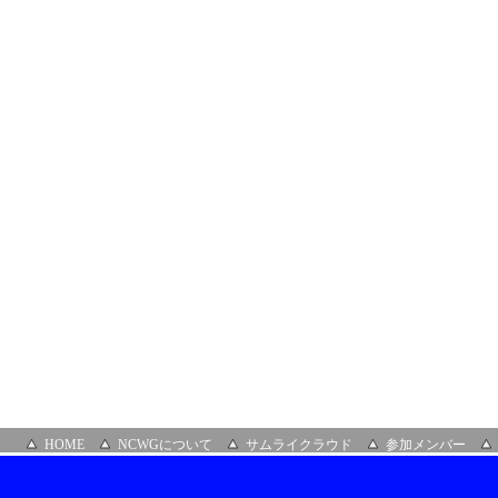
部
会
＆
第
３
７
回
ク
ラ
ウ
ド
ビ
ジ
ネ
ス
推
進
部
会
場
所：
株
式
会
社
HOME
NCWGについて
サムライクラウド
参加メンバー
オ
レ
ガ