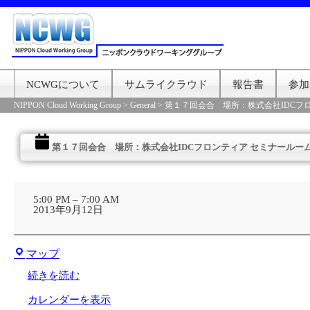
NCWGについて
サムライクラウド
報告書
参加
NIPPON Cloud Working Group
>
General
>
第１７回会合 場所：株式会社IDCフ
第１７回会合 場所：株式会社IDCフロンティア セミナールー
第
１
5:00 PM
–
7:00 AM
７
2013年9月12日
回
会
合
株
場
マップ
式
所：
会
株
続きを読む
社
式
オ
会
カレンダーを表示
レ
社