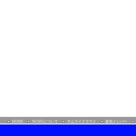
ガ
IDC
フ
ロ
ン
テ
ィ
ア
セ
ミ
ナ
ー
ル
ー
ム
HOME
NCWGについて
サムライクラウド
参加メンバー