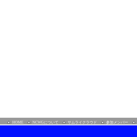
部
会
＆
第
３
３
回
ク
ラ
ウ
ド
ビ
ジ
ネ
ス
推
進
部
会
場
所：
ア
ル
テ
ィ
HOME
NCWGについて
サムライクラウド
参加メンバー
ネ
ッ
ト