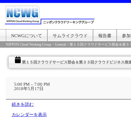
NCWGについて
サムライクラウド
報告書
参加
NIPPON Cloud Working Group
>
General
>
第１５回クラウドサービス部会＆第３
第１５回クラウドサービス部会＆第３３回クラウドビジネス推
第
１
5:00 PM
–
7:00 PM
５
2018年5月17日
回
ク
ラ
続きを読む
ウ
ド
カレンダーを表示
サ
ー
ビ
ス