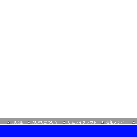
部
会
＆
第
３
０
回
ク
ラ
ウ
ド
ビ
ジ
ネ
ス
推
進
部
会
場
所：
JIG-
SAW
株
式
HOME
NCWGについて
サムライクラウド
参加メンバー
会
社