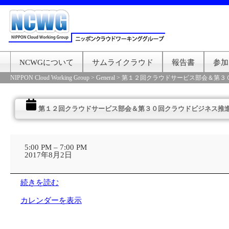
NCWGについて
サムライクラウド
報告書
参加
NIPPON Cloud Working Group
>
General
>
第１２回クラウドサービス部会＆第３０
第１２回クラウドサービス部会＆第３０回クラウドビジネス推進部
第
１
5:00 PM
–
7:00 PM
２
2017年8月2日
回
ク
ラ
続きを読む
ウ
ド
カレンダーを表示
サ
ー
ビ
ス