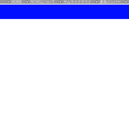
HOME
NCWGについて
サムライクラウド
参加メンバー