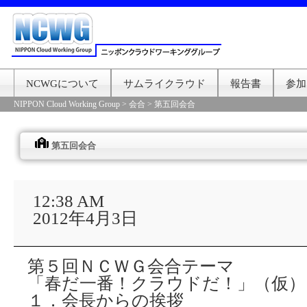
NCWGについて
サムライクラウド
報告書
参加
NIPPON Cloud Working Group
>
会合
>
第五回会合
第五回会合
第
五
12:38 AM
回
2012年4月3日
会
合
第５回ＮＣＷＧ会合テーマ
「春だ一番！クラウドだ！」（仮）
１．会長からの挨拶