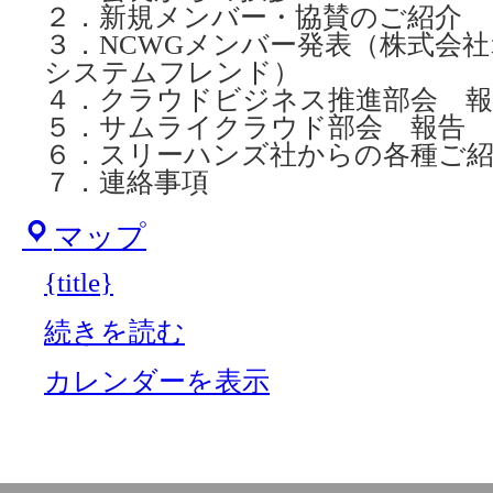
２．新規メンバー・協賛のご紹介
３．NCWGメンバー発表（株式会
システムフレンド）
４．クラウドビジネス推進部会 報
５．サムライクラウド部会 報告
６．スリーハンズ社からの各種ご
７．連絡事項
山
マップ
王
パ
{title}
ー
ク
タ
続きを読む
ワ
ー
会
カレンダーを表示
議
室