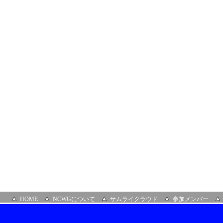
HOME
NCWGについて
サムライクラウド
参加メンバー