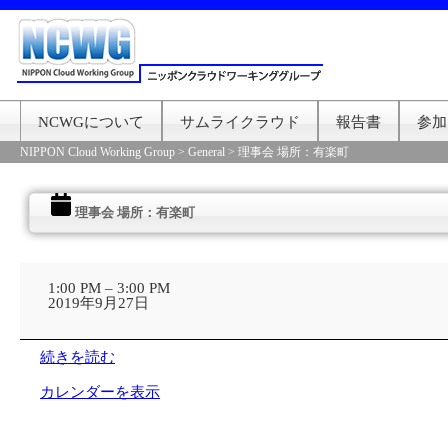
NCWGについて
サムライクラウド
報告書
参加
NIPPON Cloud Working Group
>
General
>
理事会 場所：有楽町
理事会 場所：有楽町
理
事
1:00 PM
–
3:00 PM
会
2019年9月27日
場
所：
有
続きを読む
楽
町
カレンダーを表示