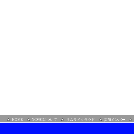
HOME
NCWGについて
サムライクラウド
参加メンバー