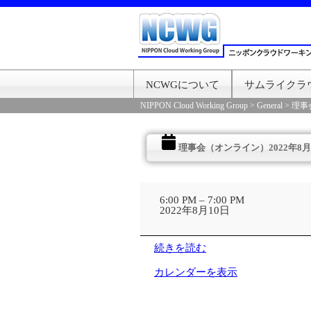
NCWGについて
サムライクラ
NIPPON Cloud Working Group
>
General
>
理事
理事会（オンライン）2022年8月
理
事
6:00 PM
–
7:00 PM
会
2022年8月10日
（オ
ン
ラ
続きを読む
イ
ン）
カレンダーを表示
2022
年
8
月