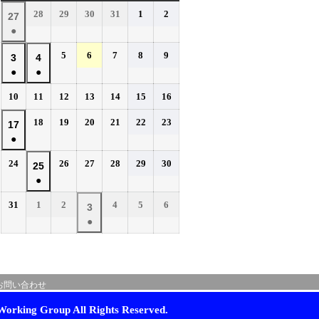
曜
曜
曜
曜
曜
曜
曜
2026
2026
2026
2026
2026
2026
28
29
30
31
1
2
2026
27
日
日
日
日
日
日
日
年
年
年
年
年
年
●
年
7
7
7
7
8
8
(1
7
2026
2026
2026
2026
2026
5
6
7
8
9
月
月
月
月
月
月
2026
2026
3
4
件
月
年
年
年
年
年
28
29
30
31
1
2
●
●
年
年
の
27
8
8
8
8
8
日
日
日
日
日
日
(1
(1
8
8
イ
2026
2026
2026
2026
2026
2026
2026
10
11
12
13
14
15
16
日
月
月
月
月
月
件
件
月
月
年
年
年
年
年
年
年
ベ
5
6
7
8
9
の
の
2026
2026
2026
2026
2026
2026
3
18
4
19
20
21
22
23
2026
17
8
8
8
8
8
8
8
日
日
日
日
日
ン
イ
イ
年
年
年
年
年
年
●
日
月
日
月
月
月
月
月
月
年
ト)
8
8
8
8
8
8
ベ
ベ
10
11
12
13
14
15
16
(1
8
2026
2026
2026
2026
2026
2026
24
26
27
28
29
30
月
月
月
月
月
月
2026
25
日
日
日
日
日
日
日
ン
ン
件
月
年
年
年
年
年
年
18
19
20
21
22
23
●
年
ト)
ト)
の
17
8
8
8
8
8
8
日
日
日
日
日
日
(1
8
イ
2026
2026
2026
2026
2026
2026
31
1
2
4
5
6
月
日
月
月
月
月
月
2026
3
件
月
年
年
年
年
年
年
ベ
24
26
27
28
29
30
●
年
の
25
8
9
9
9
9
9
日
日
日
日
日
日
ン
(1
9
イ
月
月
日
月
月
月
月
ト)
件
月
ベ
31
1
2
4
5
6
の
3
日
日
日
日
日
日
ン
お問い合わせ
イ
日
ト)
ベ
orking Group All Rights Reserved.
ン