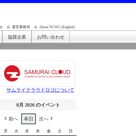
せ
運営事務局
About NCWG (English)
協賛企業
お問い合わせ
サムライクラウドロゴについて
8月 2026 のイベント
前へ
本日
次へ
月
月
火
火
水
水
木
木
金
金
土
土
日
日