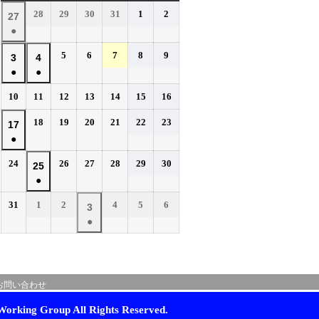
曜
曜
曜
曜
曜
曜
曜
2026
2026
2026
2026
2026
2026
28
29
30
31
1
2
2026
27
日
日
日
日
日
日
日
年
年
年
年
年
年
●
年
7
7
7
7
8
8
(1
7
2026
2026
2026
2026
2026
5
6
7
8
9
月
月
月
月
月
月
2026
2026
3
4
件
月
年
年
年
年
年
28
29
30
31
1
2
●
●
年
年
の
27
8
8
8
8
8
日
日
日
日
日
日
(1
(1
8
8
イ
2026
2026
2026
2026
2026
2026
2026
10
11
12
13
14
15
16
日
月
月
月
月
月
件
件
月
月
年
年
年
年
年
年
年
ベ
5
6
7
8
9
の
の
2026
2026
2026
2026
2026
2026
3
18
4
19
20
21
22
23
2026
17
8
8
8
8
8
8
8
日
日
日
日
日
ン
イ
イ
年
年
年
年
年
年
●
日
月
日
月
月
月
月
月
月
年
ト)
8
8
8
8
8
8
ベ
ベ
10
11
12
13
14
15
16
(1
8
2026
2026
2026
2026
2026
2026
24
26
27
28
29
30
月
月
月
月
月
月
2026
25
日
日
日
日
日
日
日
ン
ン
件
月
年
年
年
年
年
年
18
19
20
21
22
23
●
年
ト)
ト)
の
17
8
8
8
8
8
8
日
日
日
日
日
日
(1
8
イ
2026
2026
2026
2026
2026
2026
31
1
2
4
5
6
月
日
月
月
月
月
月
2026
3
件
月
年
年
年
年
年
年
ベ
24
26
27
28
29
30
●
年
の
25
8
9
9
9
9
9
日
日
日
日
日
日
ン
(1
9
イ
月
月
日
月
月
月
月
ト)
件
月
ベ
31
1
2
4
5
6
の
3
日
日
日
日
日
日
ン
お問い合わせ
イ
日
ト)
ベ
orking Group All Rights Reserved.
ン