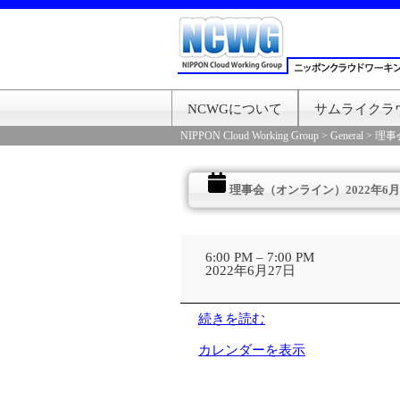
NCWGについて
サムライクラ
NIPPON Cloud Working Group
>
General
>
理事
理事会（オンライン）2022年6月
理
事
6:00 PM
–
7:00 PM
会
2022年6月27日
（オ
ン
ラ
続きを読む
イ
ン）
カレンダーを表示
2022
年
6
月