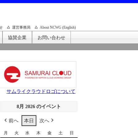
せ
運営事務局
About NCWG (English)
協賛企業
お問い合わせ
サムライクラウドロゴについて
8月 2026 のイベント
前へ
本日
次へ
月
月
火
火
水
水
木
木
金
金
土
土
日
日