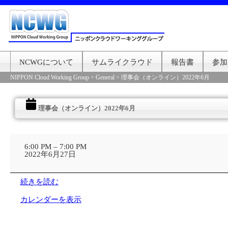
NCWGについて
サムライクラウド
報告書
参加
NIPPON Cloud Working Group
>
General
>
理事会（オンライン）2022年6月
理事会（オンライン）2022年6月
理
事
6:00 PM
–
7:00 PM
会
2022年6月27日
（オ
ン
ラ
続きを読む
イ
ン）
カレンダーを表示
2022
年
6
月