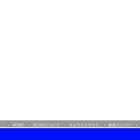
HOME
NCWGについて
サムライクラウド
参加メンバー