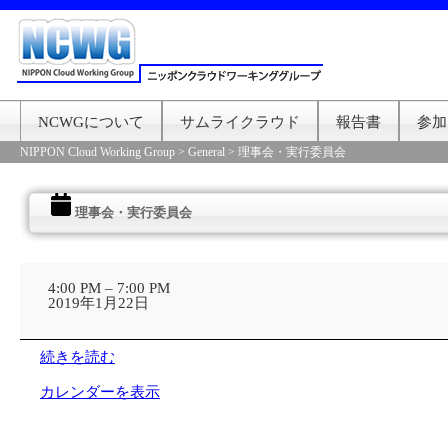
NCWGについて
サムライクラウド
報告書
参加
NIPPON Cloud Working Group
>
General
>
理事会・実行委員会
理事会・実行委員会
理
事
4:00 PM
–
7:00 PM
会・
2019年1月22日
実
行
委
続きを読む
員
会
カレンダーを表示