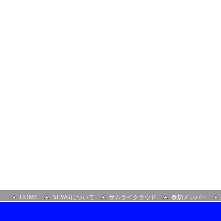
HOME
NCWGについて
サムライクラウド
参加メンバー