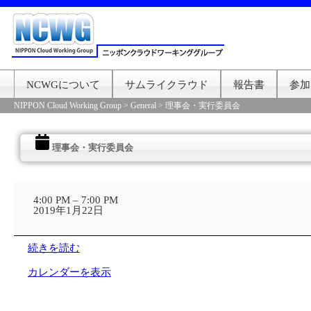
NCWGについて
サムライクラウド
報告書
参加
NIPPON Cloud Working Group
>
General
>
理事会・実行委員会
理事会・実行委員会
理
事
4:00 PM
–
7:00 PM
会・
2019年1月22日
実
行
委
続きを読む
員
会
カレンダーを表示