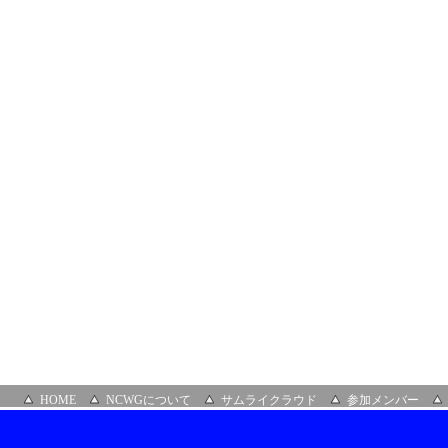
HOME
NCWGについて
サムライクラウド
参加メンバー