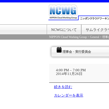
NCWGについて
サムライクラ
NIPPON Cloud Working Group
>
General
>
理事
理事会・実行委員会
理
事
4:00 PM
–
7:00 PM
会・
2014年11月26日
実
行
委
続きを読む
員
会
カレンダーを表示