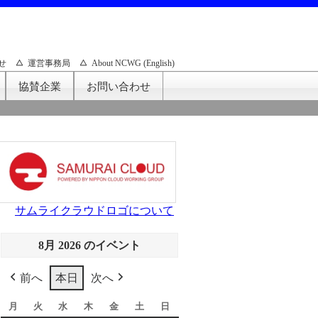
せ
運営事務局
About NCWG (English)
協賛企業
お問い合わせ
サムライクラウドロゴについて
8月 2026 のイベント
前へ
本日
次へ
月
月
火
火
水
水
木
木
金
金
土
土
日
日