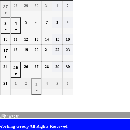
曜
曜
曜
曜
曜
曜
曜
2026
2026
2026
2026
2026
2026
28
29
30
31
1
2
2026
27
日
日
日
日
日
日
日
年
年
年
年
年
年
●
年
7
7
7
7
8
8
(1
7
2026
2026
2026
2026
2026
5
6
7
8
9
月
月
月
月
月
月
2026
2026
3
4
件
月
年
年
年
年
年
28
29
30
31
1
2
●
●
年
年
の
27
8
8
8
8
8
日
日
日
日
日
日
(1
(1
8
8
イ
2026
2026
2026
2026
2026
2026
2026
10
11
12
13
14
15
16
日
月
月
月
月
月
件
件
月
月
年
年
年
年
年
年
年
ベ
5
6
7
8
9
の
の
2026
2026
2026
2026
2026
2026
3
18
4
19
20
21
22
23
2026
17
8
8
8
8
8
8
8
日
日
日
日
日
ン
イ
イ
年
年
年
年
年
年
●
日
月
日
月
月
月
月
月
月
年
ト)
8
8
8
8
8
8
ベ
ベ
10
11
12
13
14
15
16
(1
8
2026
2026
2026
2026
2026
2026
24
26
27
28
29
30
月
月
月
月
月
月
2026
25
日
日
日
日
日
日
日
ン
ン
件
月
年
年
年
年
年
年
18
19
20
21
22
23
●
年
ト)
ト)
の
17
8
8
8
8
8
8
日
日
日
日
日
日
(1
8
イ
2026
2026
2026
2026
2026
2026
31
1
2
4
5
6
月
日
月
月
月
月
月
2026
3
件
月
年
年
年
年
年
年
ベ
24
26
27
28
29
30
●
年
の
25
8
9
9
9
9
9
日
日
日
日
日
日
ン
(1
9
イ
月
月
日
月
月
月
月
ト)
件
月
ベ
31
1
2
4
5
6
の
3
日
日
日
日
日
日
ン
お問い合わせ
イ
日
ト)
ベ
orking Group All Rights Reserved.
ン