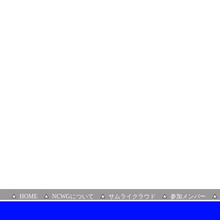
HOME
NCWGについて
サムライクラウド
参加メンバー