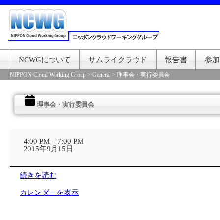
NCWGについて
サムライクラウド
報告書
参加
NIPPON Cloud Working Group
>
General
>
理事会・実行委員会
理事会・実行委員会
理
事
4:00 PM
–
7:00 PM
会・
2015年9月15日
実
行
委
続きを読む
員
会
カレンダーを表示