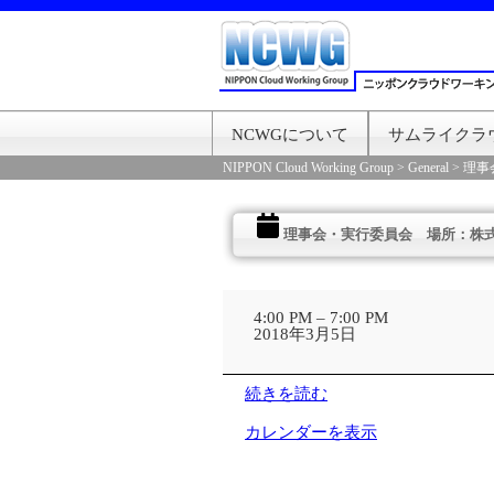
NCWGについて
サムライクラ
NIPPON Cloud Working Group
>
General
>
理事
理事会・実行委員会 場所：株式会
理
事
4:00 PM
–
7:00 PM
会・
2018年3月5日
実
行
委
続きを読む
員
会
カレンダーを表示
場
所：
株
式